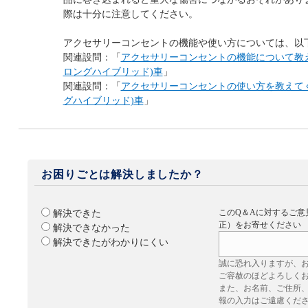
際は十分に注意してください。
アクセサリーコンセントの機能や使い方については、以
関連設問：「
アクセサリーコンセントの機能について教えて
ロングハイブリッド)車
」
関連設問：「
アクセサリーコンセントの使い方を教えてくだ
グハイブリッド)車
」
お困りごとは解決しましたか？
このQ＆Aに対するご意
解決できた
正）をお寄せください
解決できなかった
解決できたがわかりにくい
誠に恐れ入りますが、
ご容赦のほどよろしく
また、お名前、ご住所
報の入力はご遠慮くだ