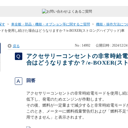
探す
>
車全般・部品・機能・オプション等に関するご質問
>
機能・操作方法につ
を使用し続けた場合はどうなりますか？/e-BOXER(ストロングハイブリッド)車
No : 14992
公開日時 : 2024/12/24 
戻る
アクセサリーコンセントの非常時給
合はどうなりますか？/e-BOXER(
回答
アクセサリーコンセントの非常時給電モードを使用し続
低下し、発電のためエンジンが作動します。
その後、燃料が一定量まで減少すると非常時給電モード
このとき、メーターに燃料残量警告灯および「燃料不足
用できません」と表示されます。