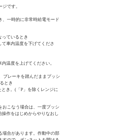
ージです。
き、一時的に非常時給電モード
なっているとき
して車内温度を下げてくださ
車内温度を上げてください。
き、ブレーキを踏んだままプッシ
せるとき
たとき。(「P」を除くレンジに
をおこなう場合は、一度プッシ
始操作をはじめからやりなおし
る場合があります。作動中の部
ますので、ボンネットを開ける