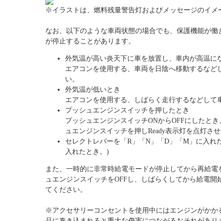
※イラストは、燃料残量警告灯およびメッセージのイメ
なお、以下のような車両状態の場合でも、保護機能が働
が停止することがあります。
外気温が高い炎天下に車を放置し、車内が高温に
エアコンを使用する、車両を日陰へ移動するなど
い。
外気温が低いとき
エアコンを使用する、しばらく走行するなどして
プッシュエンジンスイッチを押したとき
プッシュエンジンスイッチONからOFFにしたと
ュエンジンスイッチを押しReady表示灯を点灯さ
セレクトレバーを「R」「N」「D」「M」に入れ
入れたとき。)
また、一時的に非常時給電モードが停止してから再給電
ュエンジンスイッチをOFFし、しばらくしてから給電開
てください。
※アクセサリーコンセントを使用中にはエンジンがかか
品に巻き込まれると重大な傷害につながるおそれがあり