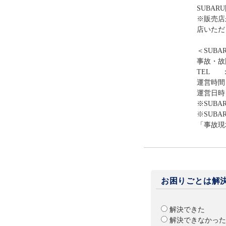
SUBA
※販売店
店いただ
＜SUB
事故・故
TEL ：0
運営時間
運営日時
※SUB
※SUB
「事故現
お困りごとは解
解決できた
解決できなかった