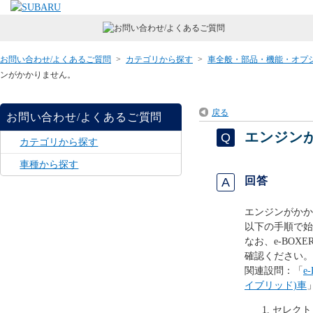
お問い合わせ/よくあるご質問
>
カテゴリから探す
>
車全般・部品・機能・オプ
ンがかかりません。
戻る
お問い合わせ/よくあるご質問
エンジン
カテゴリから探す
車種から探す
回答
エンジンがかか
以下の手順で始
なお、e-BOX
確認ください。
関連設問：「
e
イブリッド)車
セレクト