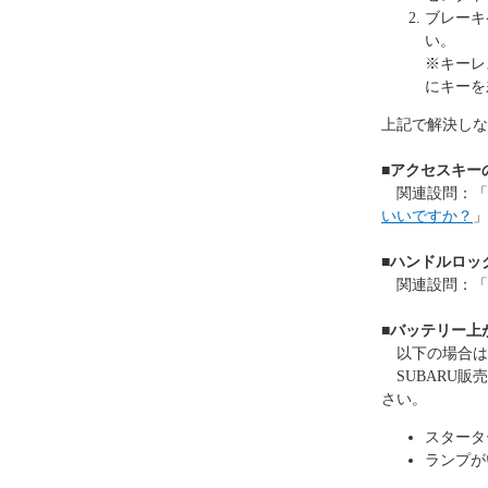
ブレーキ
い。
※キーレ
にキーを
上記で解決しな
■アクセスキー
関連設問：「
いいですか？
」
■ハンドルロッ
関連設問：「
■バッテリー上
以下の場合は
SUBARU販
さい。
スタータ
ランプが