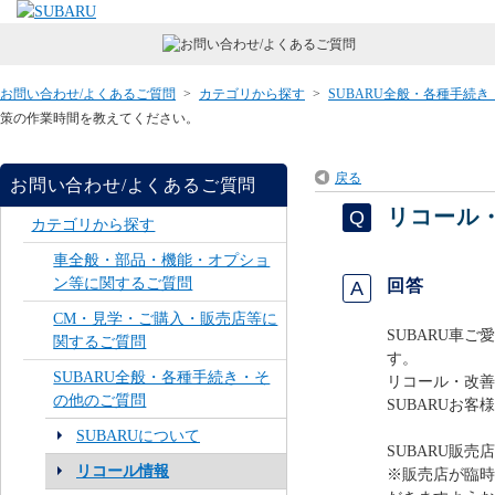
お問い合わせ/よくあるご質問
>
カテゴリから探す
>
SUBARU全般・各種手続
策の作業時間を教えてください。
戻る
お問い合わせ/よくあるご質問
リコール
カテゴリから探す
車全般・部品・機能・オプショ
ン等に関するご質問
回答
CM・見学・ご購入・販売店等に
SUBARU車
関するご質問
す。
SUBARU全般・各種手続き・そ
リコール・改善
の他のご質問
SUBARUお
SUBARUについて
SUBARU販売
リコール情報
※販売店が臨時