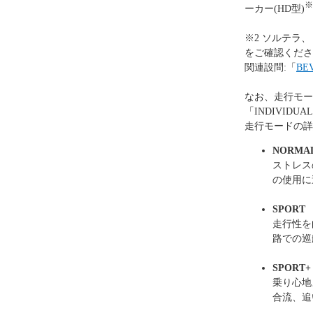
※
ーカー(HD型)
※2 ソルテラ
をご確認くださ
関連設問:「
B
なお、走行モード
「INDIVID
走行モードの詳
NORMA
ストレス
の使用に
SPORT
走行性を
路での巡
SPORT+
乗り心地
合流、追