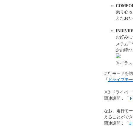
COMFO
乗り心地
えたおだ
INDIVI
お好みに
※
ステム
定の呼び
※イラス
走行モードを切
「
ドライブモー
※3 ドライバ
関連設問：「
ド
なお、走行モー
えることができ
関連設問：「
走