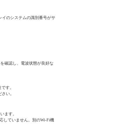
プレイのシステムの識別番号がサ
とを確認し、電波状態が良好な
良です。
ださい。
ています。
対応していません。別のWi-Fi機