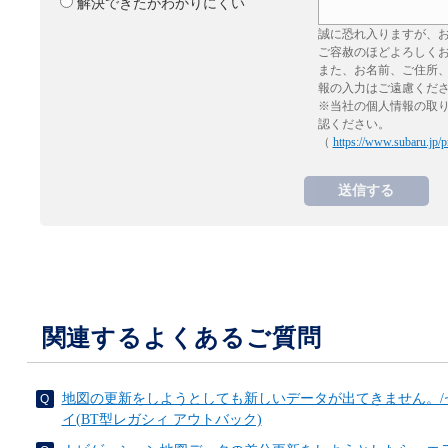
解決できたがわかりにくい
誠に恐れ入りますが、
ご容赦のほどよろしく
また、お名前、ご住所
報の入力はご遠慮くだ
※当社の個人情報の取
認ください。
（
https://www.subaru.jp/p
関連するよくあるご質問
地図の更新をしようとしても新しいデータが出てきません。/
イ(BT型レガシィ アウトバック)