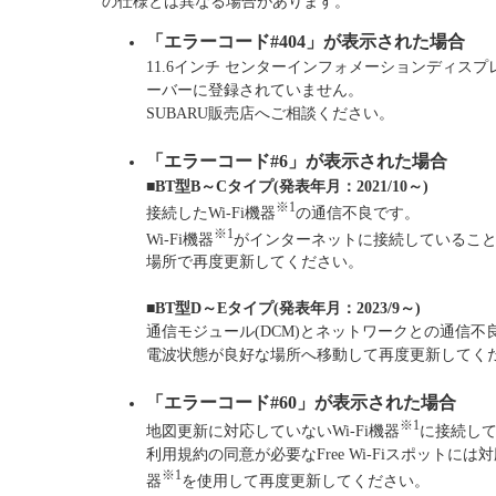
の仕様とは異なる場合があります。
「エラーコード#404」が表示された場合
11.6インチ センターインフォメーションディス
ーバーに登録されていません。
SUBARU販売店へご相談ください。
「エラーコード#6」が表示された場合
■BT型B～Cタイプ(発表年月：2021/10～)
※1
接続したWi-Fi機器
の通信不良です。
※1
Wi-Fi機器
がインターネットに接続しているこ
場所で再度更新してください。
■BT型D～Eタイプ(発表年月：2023/9～)
通信モジュール(DCM)とネットワークとの通信不
電波状態が良好な場所へ移動して再度更新してく
「エラーコード#60」が表示された場合
※1
地図更新に対応していないWi-Fi機器
に接続し
利用規約の同意が必要なFree Wi-Fiスポットには
※1
器
を使用して再度更新してください。