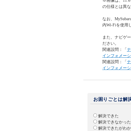
※画像は、11
の仕様とは異な
なお、MySubar
内Wi-Fiを
また、ナビゲー
ださい。
関連設問：「
ナ
インフォメーシ
関連設問：「
ナ
インフォメーシ
お困りごとは解
解決できた
解決できなかった
解決できたがわか