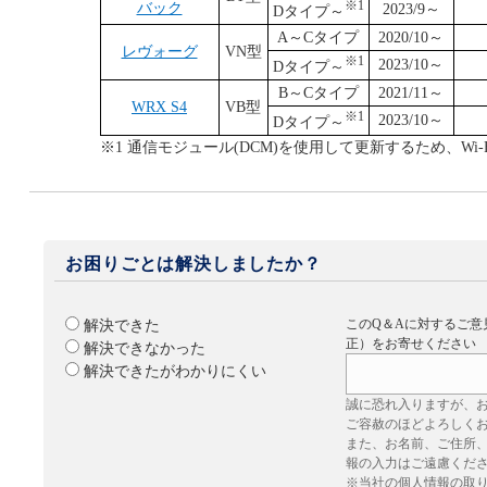
※1
バック
2023/9～
Dタイプ～
A～Cタイプ
2020/10～
レヴォーグ
VN型
※1
2023/10～
Dタイプ～
B～Cタイプ
2021/11～
WRX S4
VB型
※1
2023/10～
Dタイプ～​​​​​​​
※1 通信モジュール(DCM)を使用して更新するため、Wi
お困りごとは解決しましたか？
このQ＆Aに対するご意
解決できた
正）をお寄せください
解決できなかった
解決できたがわかりにくい
誠に恐れ入りますが、
ご容赦のほどよろしく
また、お名前、ご住所
報の入力はご遠慮くだ
※当社の個人情報の取