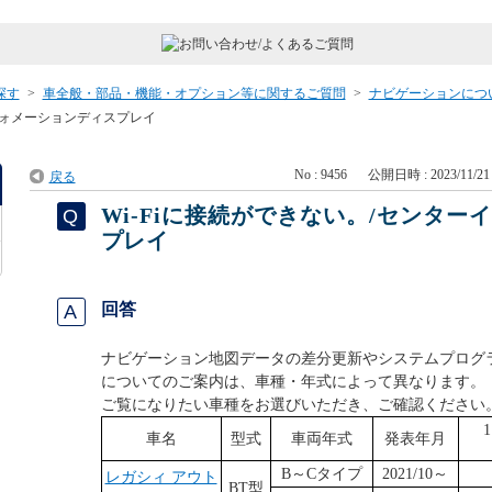
探す
>
車全般・部品・機能・オプション等に関するご質問
>
ナビゲーションにつ
ンフォメーションディスプレイ
No : 9456
公開日時 : 2023/11/21 
戻る
Wi-Fiに接続ができない。/センタ
プレイ
回答
ナビゲーション地図データの差分更新やシステムプログラム
についてのご案内は、車種・年式によって異なります。
ご覧になりたい車種をお選びいただき、ご確認ください
車名
型式
車両年式
発表年月
B～Cタイプ
2021/10～
レガシィ アウト
BT型