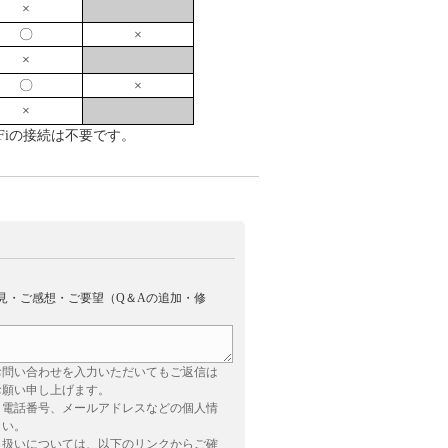
×
〇
×
×
〇
×
×
-Fiの接続は不要です。
見・ご感想・ご要望（Q＆Aの追加・修
お問い合わせを入力いただいてもご返信は
お願い申し上げます。
、電話番号、メールアドレスなどの個人情
さい。
り扱いについては、以下のリンクからご確