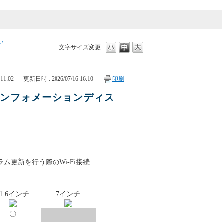
い
文字サイズ変更
11:02
更新日時 : 2026/07/16 16:10
印刷
ーインフォメーションディス
更新を行う際のWi-Fi接続
。
11.6インチ
7インチ
〇