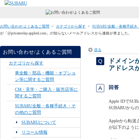
お問い合わせ/よくあるご質問
>
カテゴリから探す
>
SUBARU全般・各種手続
が「@privaterelay.appleid.com」の知らないメールアドレスから連絡が来ました。
戻る
お問い合わせ/よくあるご質問
ドメインが「
カテゴリから探す
アドレス
車全般・部品・機能・オプショ
ン等に関するご質問
回答
CM・見学・ご購入・販売店等に
関するご質問
Apple ID
SUBARU全般・各種手続き・そ
SUBARUから
の他のご質問
Appleから
SUBARUについて
が以下のように
リコール情報