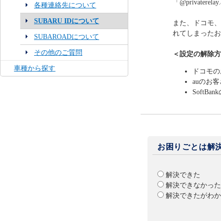
「@privaterelay
各種連絡先について
SUBARU IDについて
また、ドコモ、
れてしまったお
SUBAROADについて
その他のご質問
＜設定の解除方
車種から探す
ドコモの
auのお
SoftB
お困りごとは解
解決できた
解決できなかった
解決できたがわか