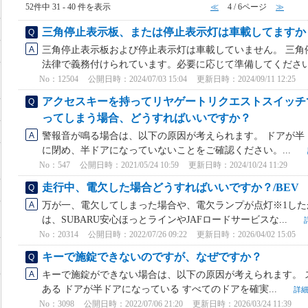
52件中 31 - 40 件を表示
≪
4 / 6ページ
≫
三角停止表示板、または停止表示灯は車載してますか
三角停止表示板および停止表示灯は車載していません。 三角
法律で義務付けられています。必要に応じて準備してください。 
No：12504
公開日時：2024/07/03 15:04
更新日時：2024/09/11 12:25
アクセスキーを持ってリヤゲートリクエストスイッチ
ってしまう場合、どうすればいいですか？
警報音が鳴る場合は、以下の原因が考えられます。 ドアが半
に閉め、半ドアになっていないことをご確認ください。...
No：547
公開日時：2021/05/24 10:59
更新日時：2024/10/24 11:29
走行中、電欠した場合どうすればいいですか？/BEV
万が一、電欠してしまった場合や、電欠ランプが点灯※1し
は、SUBARU安心ほっとラインやJAFロードサービスな...
No：20314
公開日時：2022/07/26 09:22
更新日時：2026/04/02 15:05
キーで施錠できないのですが、なぜですか？
キーで施錠ができない場合は、以下の原因が考えられます。 
ある ドアが半ドアになっている すべてのドアを確実...
詳
No：3098
公開日時：2022/07/06 21:20
更新日時：2026/03/24 11:39