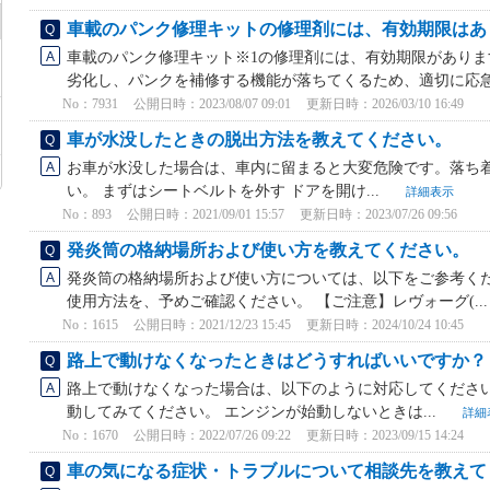
車載のパンク修理キットの修理剤には、有効期限はあ
車載のパンク修理キット※1の修理剤には、有効期限がありま
劣化し、パンクを補修する機能が落ちてくるため、適切に応急処
No：7931
公開日時：2023/08/07 09:01
更新日時：2026/03/10 16:49
車が水没したときの脱出方法を教えてください。
お車が水没した場合は、車内に留まると大変危険です。落ち
い。 まずはシートベルトを外す ドアを開け...
詳細表示
No：893
公開日時：2021/09/01 15:57
更新日時：2023/07/26 09:56
発炎筒の格納場所および使い方を教えてください。
発炎筒の格納場所および使い方については、以下をご参考くだ
使用方法を、予めご確認ください。 【ご注意】レヴォーグ(..
No：1615
公開日時：2021/12/23 15:45
更新日時：2024/10/24 10:45
路上で動けなくなったときはどうすればいいですか？
路上で動けなくなった場合は、以下のように対応してください
動してみてください。 エンジンが始動しないときは...
詳細
No：1670
公開日時：2022/07/26 09:22
更新日時：2023/09/15 14:24
車の気になる症状・トラブルについて相談先を教えて