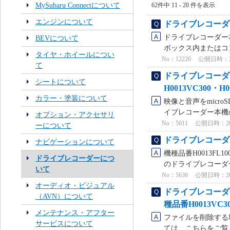
MySubaru Connectについて
62件中 11 - 20 件を表示
エンジンについて
ドライブレコーダ
ドライブレコーダー
BEVについて
ボックス内またはコン
タイヤ・ホイールについ
No：12220
公開日時：2024
て
ドライブレコーダ
シートについて
H0013VC300・H0
カラー・塗装について
映像と音声をmicr
イブレコーダー本機の
オプション・アクセサリ
No：5011
公開日時：2023
ーについて
ドライブレコーダー
ナビゲーションについて
機種品番H0013F
ドライブレコーダーにつ
のドライブレコーダ
いて
No：5636
公開日時：2023
オーディオ・ビジュアル
ドライブレコーダ
（AVN）について
種品番H0013VC30
メンテナンス・アフター
ファイルを削除する
サービスについて
ては、こちらをご覧く