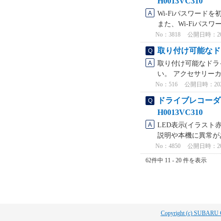
H0013VC310
Wi-Fiパスワード
また、Wi-Fiパスワ
No：3818
公開日時：2022
取り付け可能なド
取り付け可能なドラ
い。 アクセサリーカ
No：516
公開日時：2021/
ドライブレコーダー
H0013VC310
LED表示(イラス
説明や本機に異常が
No：4850
公開日時：2023
62件中 11 - 20 件を表示
Copyright (c) SUBARU 