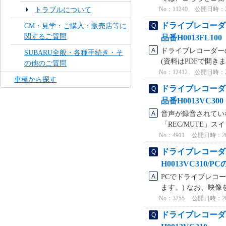
No：11240
公開日時：2024
トラブルについて
ドライブレコーダ
CM・見学・ご購入・販売店等に
関するご質問
品番H0013FL100
ドライブレコーダー
SUBARU全般・各種手続き・そ
(資料はPDFで開きます
の他のご質問
No：12412
公開日時：2023
車種から探す
ドライブレコーダ
品番H0013VC300
音声が録音されてい
「REC/MUTE」ス
No：4911
公開日時：2023
ドライブレコーダー
H0013VC310/P
PCでドライブレコ
ます。) なお、映像
No：3755
公開日時：2022
ドライブレコーダー