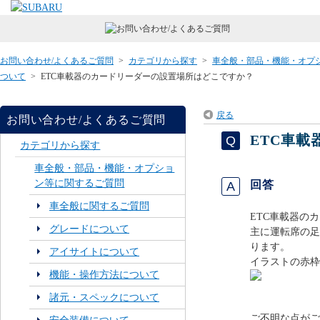
お問い合わせ/よくあるご質問
>
カテゴリから探す
>
車全般・部品・機能・オプ
ついて
>
ETC車載器のカードリーダーの設置場所はどこですか？
戻る
お問い合わせ/よくあるご質問
ETC車
カテゴリから探す
車全般・部品・機能・オプショ
ン等に関するご質問
回答
車全般に関するご質問
ETC車載器の
グレードについて
主に運転席の足
ります。
アイサイトについて
イラストの赤枠
機能・操作方法について
諸元・スペックについて
ご不明な点がご