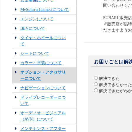
安全装備について
問い合わせくだ
MySubaru Connectについて
SUBARU販売
エンジンについて
※販売店が臨時
BEVについて
だきますようお
タイヤ・ホイールについ
て
シートについて
お困りごとは解
カラー・塗装について
オプション・アクセサリ
ーについて
解決できた
解決できなかった
ナビゲーションについて
解決できたがわか
ドライブレコーダーにつ
いて
オーディオ・ビジュアル
（AVN）について
メンテナンス・アフター